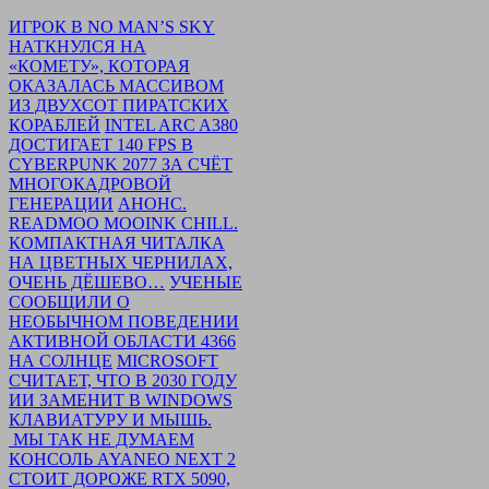
Перейти
ИГРОК В NO MAN’S SKY
к
НАТКНУЛСЯ НА
основному
«КОМЕТУ», КОТОРАЯ
контенту
ОКАЗАЛАСЬ МАССИВОМ
ИЗ ДВУХСОТ ПИРАТСКИХ
КОРАБЛЕЙ
INTEL ARC A380
ДОСТИГАЕТ 140 FPS В
CYBERPUNK 2077 ЗА СЧЁТ
МНОГОКАДРОВОЙ
ГЕНЕРАЦИИ
АНОНС.
READMOO MOOINK CHILL.
КОМПАКТНАЯ ЧИТАЛКА
НА ЦВЕТНЫХ ЧЕРНИЛАХ,
ОЧЕНЬ ДЁШЕВО…
УЧЕНЫЕ
СООБЩИЛИ О
НЕОБЫЧНОМ ПОВЕДЕНИИ
АКТИВНОЙ ОБЛАСТИ 4366
НА СОЛНЦЕ
MICROSOFT
СЧИТАЕТ, ЧТО В 2030 ГОДУ
ИИ ЗАМЕНИТ В WINDOWS
КЛАВИАТУРУ И МЫШЬ.
МЫ ТАК НЕ ДУМАЕМ
КОНСОЛЬ AYANEO NEXT 2
СТОИТ ДОРОЖЕ RTX 5090,