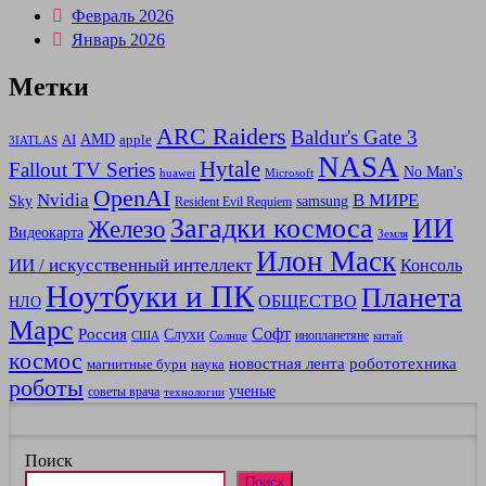
Февраль 2026
Январь 2026
Метки
ARC Raiders
Baldur's Gate 3
AMD
AI
apple
3IATLAS
NASA
Hytale
Fallout TV Series
No Man's
huawei
Microsoft
OpenAI
В МИРЕ
Nvidia
Sky
samsung
Resident Evil Requiem
Загадки космоса
ИИ
Железо
Видеокарта
Земля
Илон Маск
ИИ / искусственный интеллект
Консоль
Ноутбуки и ПК
Планета
ОБЩЕСТВО
НЛО
Марс
Россия
Софт
Слухи
инопланетяне
США
Солнце
китай
космос
новостная лента
робототехника
магнитные бури
наука
роботы
ученые
советы врача
технологии
Поиск
Поиск