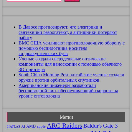
В Давосе прогнозируют, что электрики и
сантехники разбогатеют, а айтишники потеряют
работу
ВМС США усиливают противолодочную оборону с
помощью беспилотника-носителя
гидроакустических буев
Ученые создали сверхдешевые оптические
компоненты для наноскопии с помощью обычного
3D-принтера
South China Morning Post: китайские ученые создали
оружие против орбитальных спутников
Американские инженеры разработали
беспроводной чип, обеспечивающий скорость на
уровне оптоволокна
Метки
ARC Raiders
Baldur's Gate 3
AMD
AI
apple
3IATLAS