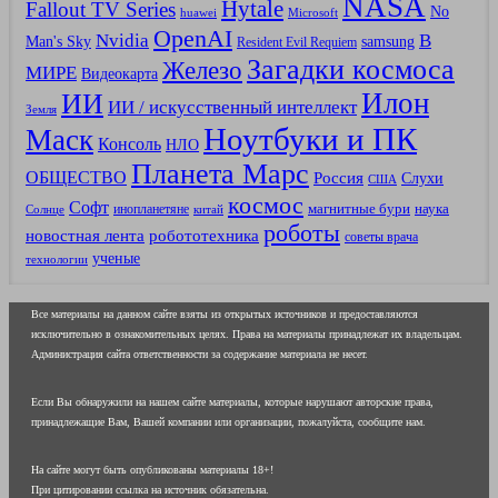
NASA
Hytale
Fallout TV Series
No
huawei
Microsoft
OpenAI
В
Nvidia
Man's Sky
samsung
Resident Evil Requiem
Загадки космоса
Железо
МИРЕ
Видеокарта
Илон
ИИ
ИИ / искусственный интеллект
Земля
Ноутбуки и ПК
Маск
Консоль
НЛО
Планета Марс
ОБЩЕСТВО
Россия
Слухи
США
космос
Софт
магнитные бури
наука
инопланетяне
Солнце
китай
роботы
новостная лента
робототехника
советы врача
ученые
технологии
Все материалы на данном сайте взяты из открытых источников и предоставляются
исключительно в ознакомительных целях. Права на материалы принадлежат их владельцам.
Администрация сайта ответственности за содержание материала не несет.
Если Вы обнаружили на нашем сайте материалы, которые нарушают авторские права,
принадлежащие Вам, Вашей компании или организации, пожалуйста, сообщите нам.
На сайте могут быть опубликованы материалы 18+!
При цитировании ссылка на источник обязательна.