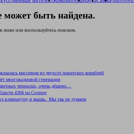
кусственный интелект
Компьютеры
Наука
Связь
Робототех
е может быть найдена.
ок ниже или воспользуйтесь поиском.
оказалась массивом из двухсот пиратских кораблей
 счёт многокадровой генерации
 цветных чернилах, очень дёшево…
бласти 4366 на Солнце
dows клавиатуру и мышь. Мы так не думаем