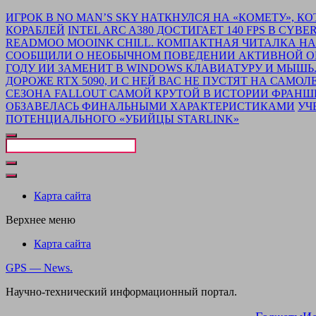
Перейти
ИГРОК В NO MAN’S SKY НАТКНУЛСЯ НА «КОМЕТУ», 
к
КОРАБЛЕЙ
INTEL ARC A380 ДОСТИГАЕТ 140 FPS В CY
основному
READMOO MOOINK CHILL. КОМПАКТНАЯ ЧИТАЛКА Н
контенту
СООБЩИЛИ О НЕОБЫЧНОМ ПОВЕДЕНИИ АКТИВНОЙ ОБ
ГОДУ ИИ ЗАМЕНИТ В WINDOWS КЛАВИАТУРУ И МЫШЬ
ДОРОЖЕ RTX 5090, И С НЕЙ ВАС НЕ ПУСТЯТ НА САМОЛ
СЕЗОНА FALLOUT САМОЙ КРУТОЙ В ИСТОРИИ ФРАН
ОБЗАВЕЛАСЬ ФИНАЛЬНЫМИ ХАРАКТЕРИСТИКАМИ
УЧ
ПОТЕНЦИАЛЬНОГО «УБИЙЦЫ STARLINK»
Закрыть
поиск
Карта сайта
Верхнее меню
Карта сайта
GPS — News.
Научно-технический информационный портал.