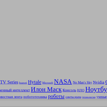
NASA
Hytale
 TV Series
Nvidia
No Man's Sky
huawei
Microsoft
Ноутбу
Илон Маск
венный интеллект
Консоль
НЛО
роботы
овостная лента
робототехника
ученые
советы врача
технологии