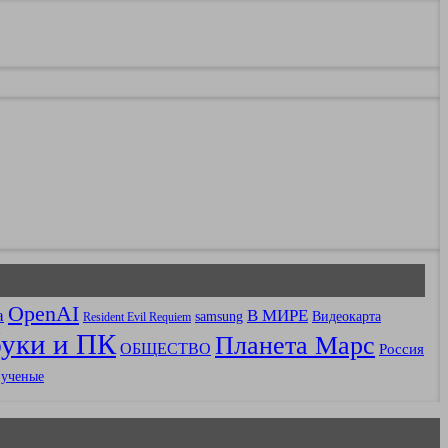
OpenAI
В МИРЕ
a
samsung
Видеокарта
Resident Evil Requiem
уки и ПК
Планета Марс
ОБЩЕСТВО
Россия
ученые