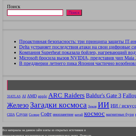
Поиск
Поиск
Проактивная безопасность: три принципа защиты IT-и
Delta устраняет последствия атаки на свои цифровые с
Компания Superheat показала бойлер, нагревающий во
Microsoft бросила вызов NVIDIA, представив чип Maia
В преддверии летнего пика Япония частично возобнов
ARC Raiders
Baldur's Gate 3
Fallo
AMD
AI
apple
3IATLAS
Загадки космоса
ИИ
Железо
ИИ / искус
Земля
космос
Софт
Слухи
магнитные бури
инопланетяне
США
Солнце
китай
Все материалы на данном сайте взяты из открытых источников и
предоставляются исключительно в ознакомительных целях. Права на