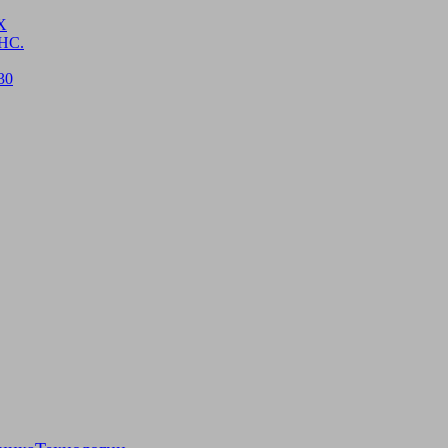
Х
НС.
30