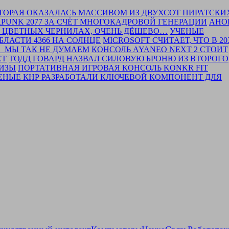
КОТОРАЯ ОКАЗАЛАСЬ МАССИВОМ ИЗ ДВУХСОТ ПИРАТСКИ
BERPUNK 2077 ЗА СЧЁТ МНОГОКАДРОВОЙ ГЕНЕРАЦИИ
АНО
А ЦВЕТНЫХ ЧЕРНИЛАХ, ОЧЕНЬ ДЁШЕВО…
УЧЕНЫЕ
ЛАСТИ 4366 НА СОЛНЦЕ
MICROSOFT СЧИТАЕТ, ЧТО В 20
. МЫ ТАК НЕ ДУМАЕМ
КОНСОЛЬ AYANEO NEXT 2 СТОИТ
ЕТ
ТОДД ГОВАРД НАЗВАЛ СИЛОВУЮ БРОНЮ ИЗ ВТОРОГО
ШИЗЫ
ПОРТАТИВНАЯ ИГРОВАЯ КОНСОЛЬ KONKR FIT
ЕНЫЕ КНР РАЗРАБОТАЛИ КЛЮЧЕВОЙ КОМПОНЕНТ ДЛЯ