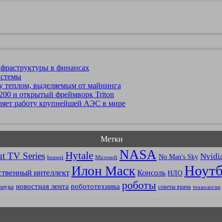
нфраструктуры в финансах
истемы
ду теплом, выделяемым от майнинга
 200 и открытый фреймворк Triton
ляет работу крупнейшей АЭС в мире
Метки
NASA
Hytale
ut TV Series
Nvidi
No Man's Sky
huawei
Microsoft
Ноутб
Илон Маск
ственный интеллект
Консоль
НЛО
роботы
новостная лента
робототехника
наука
советы врача
технологии