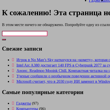
Гаджеты
Ис
К сожалению! Эта страница н
В этом месте ничего не обнаружено. Попробуйте одну из ссыл
Свежие записи
Игрок в No Man’s Sky наткнулся на «комету», которая 
Intel Arc A380 достигает 140 FPS в Cyberpunk 2077 за
Анонс. Readmoo Mooink Chill. Компактная читалка на
Ученые сообщили о необычном поведении активной о
Microsoft считает, что в 2030 году ИИ заменит в Win
Самые популярные категории
Гаджеты
(97)
Компьютеры
(96)