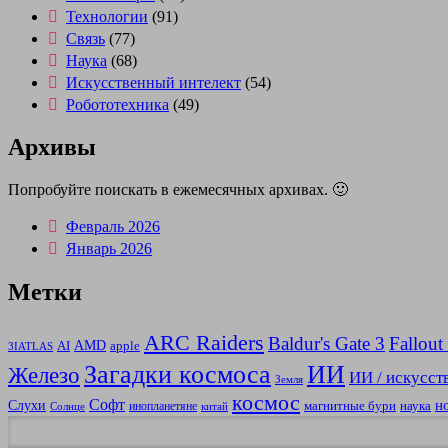
Технологии
(91)
Связь
(77)
Наука
(68)
Искусственный интелект
(54)
Робототехника
(49)
Архивы
Попробуйте поискать в ежемесячных архивах. 🙂
Февраль 2026
Январь 2026
Метки
ARC Raiders
Baldur's Gate 3
Fallout
AMD
AI
apple
3IATLAS
Загадки космоса
ИИ
Железо
ИИ / искусст
Земля
космос
Софт
н
Слухи
магнитные бури
наука
инопланетяне
Солнце
китай